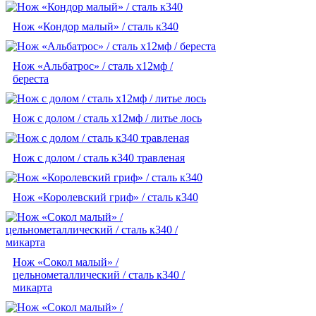
Нож «Кондор малый» / сталь к340
Нож «Альбатрос» / сталь х12мф /
береста
Нож с долом / сталь х12мф / литье лось
Нож с долом / сталь к340 травленая
Нож «Королевский гриф» / сталь к340
Нож «Сокол малый» /
цельнометаллический / сталь к340 /
микарта