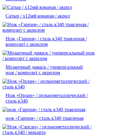
Сатыр / х12мф кованая / акрил
Нож «Гарпия» / сталь к340 травленая /
композит с акрилом
Мозаичный дамаск / универсальный
нож / композит с акрилом
Нож «Орлан» / цельнометаллический /
сталь к340
нож «Гарпия» / сталь к340 травленая