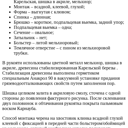
Карельская, шишка в акриле, мельхиор;
Монтаж – всадной, клеевой, глухой;
Форма – выгнутая с клювом;
Спинка – длинная;
Брюшко – короткое, подпальцевая выемка, задний упор;
Подпальцевая выемка – одна;
Сечение – овальное;
Затыльник – нет;
Больстер – литой мельхиоровый;
Темлячное отверстие – с пином из мельхиоровой
трубки.
В рукояти использованы цветной металл мельхиор, шишка в
акриле, древесина стабилизированная Карельской березы .
Стабилизация древесины выполнена герметиком
специальным Анакрол 90 в вакуумной установке придания
грязеводоотталкивающих свойств путем заполнения пор.
Шишка целиком залита в акриловую смолу, сточена с одной
стороны до появления фактурного рисунка. После склеивания
двух половинок и обтачивания рукоятка покрыта пальмовым
воском Карнауба.
Способ монтажа черена на хвостовик клинка всадной глухой
клеевой с фиксацией в передней части больстером/обоймицей