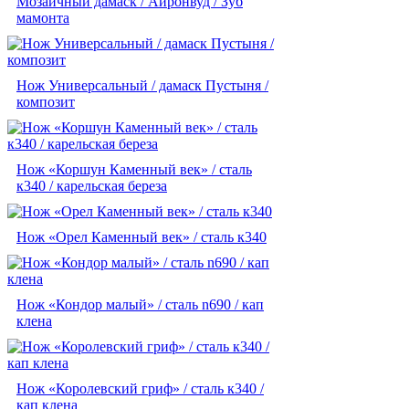
Мозаичный дамаск / Айронвуд / Зуб
мамонта
Нож Универсальный / дамаск Пустыня /
композит
Нож «Коршун Каменный век» / сталь
к340 / карельская береза
Нож «Орел Каменный век» / сталь к340
Нож «Кондор малый» / сталь n690 / кап
клена
Нож «Королевский гриф» / сталь к340 /
кап клена