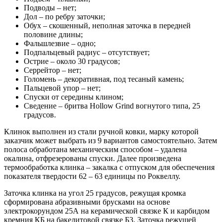
Подводы – нет;
Дол – по ребру заточки;
Обух – скошенный, неполная заточка в передней
половине длины;
Фальшлезвие – одно;
Подпальцевый радиус – отсутствует;
Острие – около 30 градусов;
Серрейтор – нет;
Голомень – декоративная, под тесаный камень;
Пальцевой упор – нет;
Спуски от середины клином;
Сведение – бритва Hollow Grind вогнутого типа, 25
градусов.
Клинок выполнен из стали ручной ковки, марку которой
заказчик может выбрать из 9 вариантов самостоятельно. Затем
полоса обработана механическим способом – удалена
окалина, отфрезерованы спуски. Далее произведена
термообработка клинка – закалка с отпуском для обеспечения
показателя твердости 62 – 63 единицы по Роквеллу.
Заточка клинка на угол 25 градусов, режущая кромка
сформирована абразивными брусками на основе
электрокорундом 25А на керамической связке К и карбидом
кремния КБ на бакелитовой связке Б3. Заточка режущей