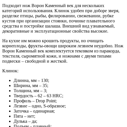
Подходит нож Ворон Каменный век для нескольких
категорий использования. Клинок удобен при доборе зверя,
разделке птицы, рыбы, филировании, свежевании, рубке
кустов при организации стоянки, починке плавательного
средства и постройке шалаша. Внешний вид узнаваемый,
декоративные и эксплуатационные свойства высокие.
На кухне им можно крошить продукты, но очищать
корнеплоды, фрукты-овощи широким лезвием неудобно. Нож
Ворон Каменный век комплектуется темляком из паракорда,
текстиля, сыромятной кожи, и ножнами с двумя типами
подвески – свободной и жесткой.
Клинок:
Длинна, мм – 130;
Ширина, мм – 35;
Толщина, мм – 3;
Твердость – 62 – 63 HRC;
Профиль – Drop Point;
Лезвие – одно, S-образное;
Заточка – одинарная;
Пята – нет;
Дулька – да;
Подъем – плавный;