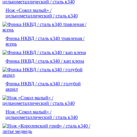
Нож «Сокол малый» /
цельнометаллический / сталь к340
Финка НКВД / сталь к340 травленая /
ясень
Финка НКВД / сталь к340 / кап клена
Финка НКВД / сталь к340 / голубой
акрил
Нож «Сокол малый» /
цельнометаллический / сталь к340