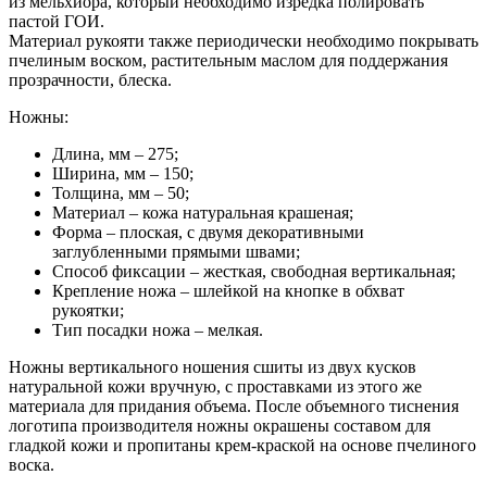
из мельхиора, который необходимо изредка полировать
пастой ГОИ.
Материал рукояти также периодически необходимо покрывать
пчелиным воском, растительным маслом для поддержания
прозрачности, блеска.
Ножны:
Длина, мм – 275;
Ширина, мм – 150;
Толщина, мм – 50;
Материал – кожа натуральная крашеная;
Форма – плоская, с двумя декоративными
заглубленными прямыми швами;
Способ фиксации – жесткая, свободная вертикальная;
Крепление ножа – шлейкой на кнопке в обхват
рукоятки;
Тип посадки ножа – мелкая.
Ножны вертикального ношения сшиты из двух кусков
натуральной кожи вручную, с проставками из этого же
материала для придания объема. После объемного тиснения
логотипа производителя ножны окрашены составом для
гладкой кожи и пропитаны крем-краской на основе пчелиного
воска.