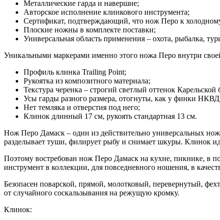
Металлические гарда и навершие;
Авторское исполнение клинкового инструмента;
Сертификат, подтверждающий, что нож Перо к холодном
Плоские ножны в комплекте поставки;
Универсальная область применения – охота, рыбалка, тур
Уникальными маркерами именно этого ножа Перо внутри свое
Профиль клинка Trailing Point;
Рукоятка из композитного материала;
Текстура черенка – строгий светлый оттенок Карельской 
Усы гарды разного размера, отогнуты, как у финки НКВД
Нет темляка и отверстия под него;
Клинок длинный 17 см, рукоять стандартная 13 см.
Нож Перо Дамаск – один из действительно универсальных ноже
разделывает туши, филирует рыбу и снимает шкуры. Клинок иде
Поэтому востребован нож Перо Дамаск на кухне, пикнике, в пох
инструмент в коллекции, для повседневного ношения, в качеств
Безопасен поварской, прямой, молотковый, перевернутый, фех
от случайного соскальзывания на режущую кромку.
Клинок: