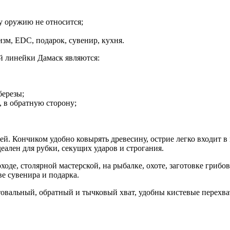
у оружию не относится;
изм, EDC, подарок, сувенир, кухня.
й линейки Дамаск являются:
березы;
, в обратную сторону;
й. Кончиком удобно ковырять древесину, острие легко входит 
ален для рубки, секущих ударов и строгания.
оде, столярной мастерской, на рыбалке, охоте, заготовке грибо
е сувенира и подарка.
товальный, обратный и тычковый хват, удобны кистевые перехва