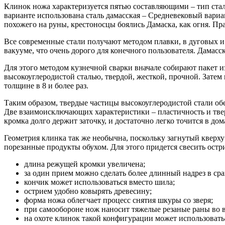
Клинок ножа характеризуется пятью составляющими – тип стал
варианте использована сталь дамасская – Средневековый вариа
похожего на руны, крестоносцы боялись Дамаска, как огня. П
Все современные стали получают методом плавки, в дуговых 
вакууме, что очень дорого для конечного пользователя. Дамас
Для этого методом кузнечной сварки вначале собирают пакет из
высокоуглеродистой сталью, твердой, жесткой, прочной. Затем 
толщине в 8 и более раз.
Таким образом, твердые частицы высокоуглеродистой стали обе
Две взаимоисключающих характеристики – пластичность и твер
кромка долго держит заточку, и достаточно легко точится в до
Геометрия клинка так же необычна, поскольку загнутый кверху
порезанные продукты обухом. Для этого придется свесить остри
длина режущей кромки увеличена;
за один прием можно сделать более длинный надрез в ср
кончик может использоваться вместо шила;
острием удобно ковырять древесину;
форма ножа облегчает процесс снятия шкуры со зверя;
при самообороне нож наносит тяжелые резаные раны во в
на охоте клинок такой конфигурации может использоватьс