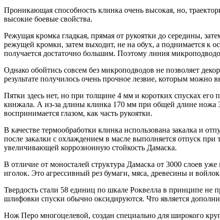
Проникающая способность клинка очень высокая, но, траектори
высокие боевые свойства.
Режущая кромка гладкая, прямая от рукоятки до середины, зат
режущей кромки, затем выходит, не на обух, а поднимается к о
получается достаточно большим. Поэтому линия микроподводов
Однако обойтись совсем без микроподводов не позволяет декора
результате получилось очень прочное лезвие, которым можно в
Пятки здесь нет, но при толщине 4 мм и коротких спусках его п
кинжала. А из-за длины клинка 170 мм при общей длине ножа 3
воспринимается глазом, как часть рукоятки.
В качестве термообработки клинка использована закалка и отп
после закалки с охлаждением в масле выполняется отпуск при 
увеличивающей коррозионную стойкость Дамаска.
В отличие от моносталей структура Дамаска от 3000 слоев уже
иголок. Это агрессивный рез бумаги, мяса, древесины и войло
Твердость стали 58 единиц по шкале Роквелла в принципе не п
шлифовки спуски обычно оксидируются. Что является дополнит
Нож Перо многоцелевой, создан специально для широкого круг