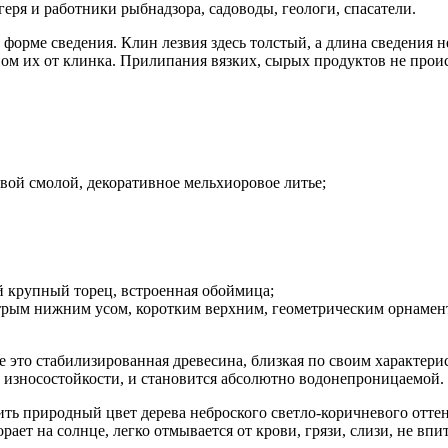
еря и работники рыбнадзора, садоводы, геологи, спасатели.
 форме сведения. Клин лезвия здесь толстый, а длина сведения 
ом их от клинка. Прилипания вязких, сырых продуктов не происх
овой смолой, декоративное мельхиоровое литье;
й крупный торец, встроенная обоймица;
стрым нижним усом, коротким верхним, геометрическим орнамен
 это стабилизированная древесина, близкая по своим характерис
 износостойкости, и становится абсолютно водонепроницаемой.
ить природный цвет дерева неброского светло-коричневого отт
рает на солнце, легко отмывается от крови, грязи, слизи, не вп