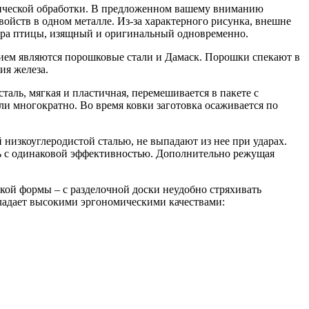
рмической обработки. В предложенном вашему вниманию
войств в одном металле. Из-за характерного рисунка, внешне
пера птицы, изящный и оригинальный одновременно.
нием являются порошковые стали и Дамаск. Порошки спекают в
ия железа.
таль, мягкая и пластичная, перемешивается в пакете с
али многократно. Во время ковки заготовка осаживается по
низкоуглеродистой сталью, не выпадают из нее при ударах.
ть с одинаковой эффективностью. Дополнительно режущая
акой формы – с разделочной доски неудобно стряхивать
обладает высокими эргономическими качествами: