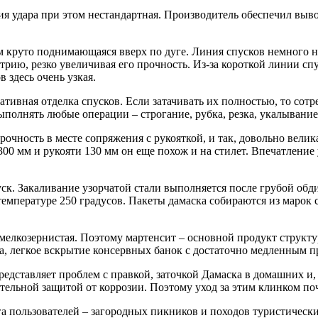
я удара при этом нестандартная. Производитель обеспечил выво
ем круто поднимающаяся вверх по дуге. Линия спусков немного 
стрию, резко увеличивая его прочность. Из-за короткой линии с
 здесь очень узкая.
тивная отделка спусков. Если затачивать их полностью, то сотр
ыполнять любые операции – строгание, рубка, резка, укалывание
рочность в месте сопряжения с рукояткой, и так, довольно велик
00 мм и рукояти 130 мм он еще похож и на стилет. Впечатление 
уск. Закаливание узорчатой стали выполняется после грубой об
температуре 250 градусов. Пакеты дамаска собираются из марок 
 мелкозернистая. Поэтому мартенсит – основной продукт структу
ка, легкое вскрытие консервных банок с достаточно медленным 
редставляет проблем с правкой, заточкой Дамаска в домашних и,
ельной защитой от коррозии. Поэтому уход за этим клинком поч
а пользователей – загородных пикников и походов туристическ