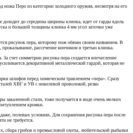
д ножа Перо из категории холодного оружия, несмотря на его
не доходит до середины ширины клинка, идет от гарды вдоль
пуска и большой толщины клинка 4 мм угол заточки уже
ется рисунок пера, которому нож обязан своим названием. В
, прокалывание, рассечение кончиком и третью клинка.
а. За счет симметрии рисунка пера создается впечатление
усиливается декоративной металлической гардой, которая не
дирки шлифов перед химическим травлением «пера». Сразу
сталей ХВГ и УВ с никелевой проволокой, резко
ры закаленной стали, тоже получается в виде очень мелких
притуплением кромки.
 даже, полевых условиях. Для сохранения рисунка пера после
ти не требуется.
их, сбора грибов и промысловой охоты, любительской рыбалки