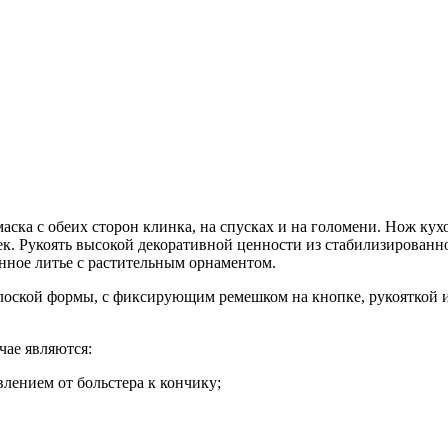
аска с обеих сторон клинка, на спусках и на голомени. Нож ку
ек. Рукоять высокой декоративной ценности из стабилизированн
енное литье с растительным орнаментом.
оской формы, с фиксирующим ремешком на кнопке, рукояткой и
ае являются:
влением от больстера к кончику;