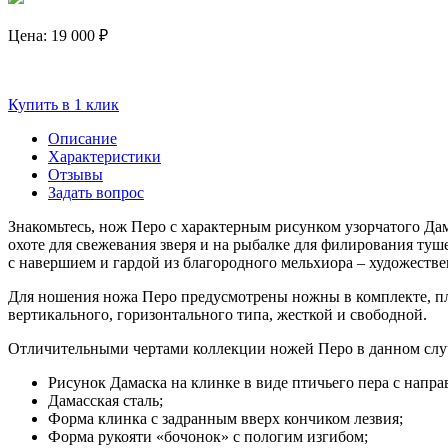
Цена:
19 000 ₽
Купить в 1 клик
Описание
Характеристики
Отзывы
Задать вопрос
Знакомьтесь, нож Перо с характерным рисунком узорчатого Дам
охоте для свежевания зверя и на рыбалке для филирования туш
с навершием и гардой из благородного мельхиора – художеств
Для ношения ножа Перо предусмотрены ножны в комплекте, пл
вертикального, горизонтального типа, жесткой и свободной.
Отличительными чертами коллекции ножей Перо в данном случ
Рисунок Дамаска на клинке в виде птичьего пера с напра
Дамасская сталь;
Форма клинка с задранным вверх кончиком лезвия;
Форма рукояти «бочонок» с пологим изгибом;