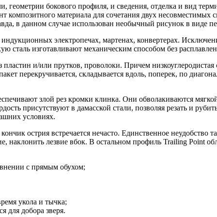
и, геометрии бокового профиля, и сведения, отделка и вид те
нт композитного материала для сочетания двух несовместимых с
равда, в данном случае использован необычный рисунок в виде 
и индукционных электропечах, мартенах, конвертерах. Исключе
скую сталь изготавливают механическим способом без расплавлен
 пластин и/или прутков, проволоки. Причем низкоуглеродистая с
пакет перекручивается, складывается вдоль, поперек, по диагон
спечивают злой рез кромки клинка. Они обволакиваются мягкой 
дость присутствуют в дамасской стали, позволяя резать и руби
машних условиях.
 кончик острия встречается нечасто. Единственное неудобство т
е, наклонить лезвие вбок. В остальном профиль Trailing Point 
авнении с прямым обухом;
ремя укола и тычка;
я для добора зверя.