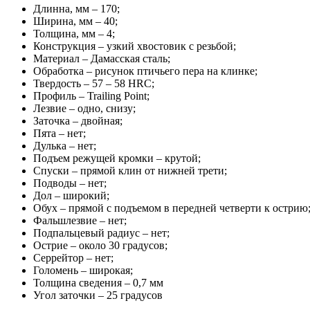
Длинна, мм – 170;
Ширина, мм – 40;
Толщина, мм – 4;
Конструкция – узкий хвостовик с резьбой;
Материал – Дамасская сталь;
Обработка – рисунок птичьего пера на клинке;
Твердость – 57 – 58 HRC;
Профиль – Trailing Point;
Лезвие – одно, снизу;
Заточка – двойная;
Пята – нет;
Дулька – нет;
Подъем режущей кромки – крутой;
Спуски – прямой клин от нижней трети;
Подводы – нет;
Дол – широкий;
Обух – прямой с подъемом в передней четверти к острию
Фальшлезвие – нет;
Подпальцевый радиус – нет;
Острие – около 30 градусов;
Серрейтор – нет;
Голомень – широкая;
Толщина сведения – 0,7 мм
Угол заточки – 25 градусов