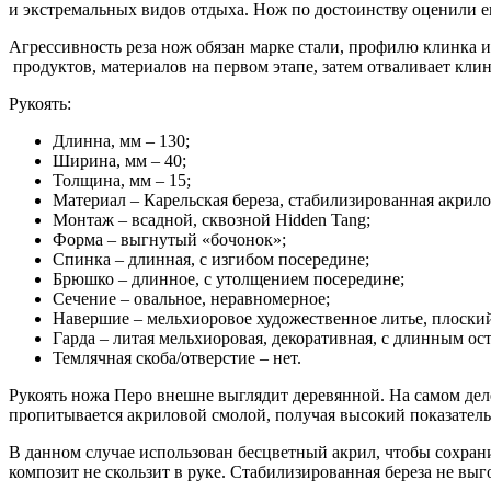
и экстремальных видов отдыха. Нож по достоинству оценили ег
Агрессивность реза нож обязан марке стали, профилю клинка и
продуктов, материалов на первом этапе, затем отваливает клин
Рукоять:
Длинна, мм – 130;
Ширина, мм – 40;
Толщина, мм – 15;
Материал – Карельская береза, стабилизированная акрил
Монтаж – всадной, сквозной Hidden Tang;
Форма – выгнутый «бочонок»;
Спинка – длинная, с изгибом посередине;
Брюшко – длинное, с утолщением посередине;
Сечение – овальное, неравномерное;
Навершие – мельхиоровое художественное литье, плоски
Гарда – литая мельхиоровая, декоративная, с длинным о
Темлячная скоба/отверстие – нет.
Рукоять ножа Перо внешне выглядит деревянной. На самом деле
пропитывается акриловой смолой, получая высокий показатель
В данном случае использован бесцветный акрил, чтобы сохран
композит не скользит в руке. Стабилизированная береза не выго