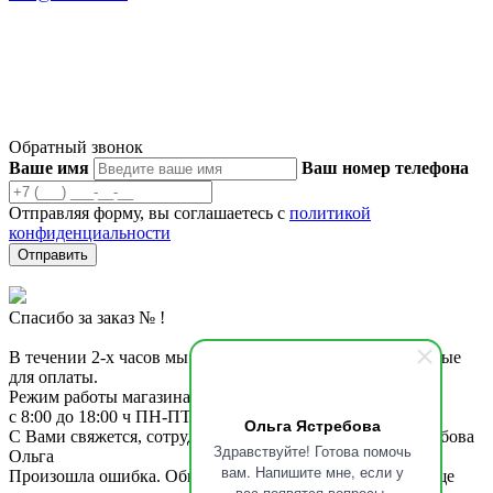
© 2023 Ножевая мастерская Ястребова
Продолжая использовать наш сайт, вы даете согласие на
обработку файлов Cookies и других пользовательских данных,
в соответствии с
Политикой конфиденциальности
.
Обратный звонок
Ваше имя
Ваш номер телефона
Отправляя форму, вы соглашаетесь с
политикой
конфиденциальности
Отправить
Спасибо за заказ №
!
В течении 2-х часов мы с Вами свяжемся и вышлем данные
для оплаты.
Режим работы магазина по обработке заказов:
с 8:00 до 18:00 ч ПН-ПТ, с 8-15 СБ, ВС
Ольга Ястребова
С Вами свяжется, сотрудник по обработке заказов, Ястребова
Здравствуйте! Готова помочь
Ольга
вам. Напишите мне, если у
Произошла ошибка. Обновите страницу и попробуйте еще
вас появятся вопросы.