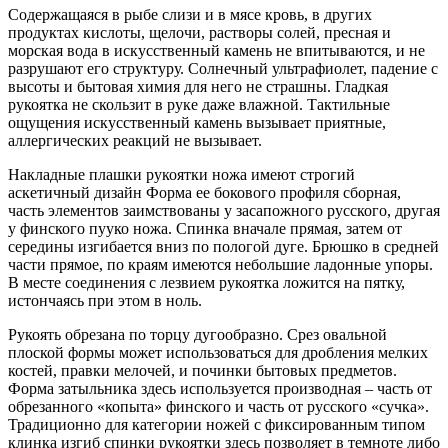
Содержащаяся в рыбе слизи и в мясе кровь, в других
продуктах кислоты, щелочи, растворы солей, пресная и
морская вода в искусственный камень не впитываются, и не
разрушают его структуру. Солнечный ультрафиолет, падение с
высоты и бытовая химия для него не страшны. Гладкая
рукоятка не скользит в руке даже влажной. Тактильные
ощущения искусственный камень вызывает приятные,
аллергических реакций не вызывает.
Накладные плашки рукоятки ножа имеют строгий
аскетичный дизайн Форма ее бокового профиля сборная,
часть элементов заимствованы у засапожного русского, другая
у финского пууко ножа. Спинка вначале прямая, затем от
середины изгибается вниз по пологой дуге. Брюшко в средней
части прямое, по краям имеются небольшие ладонные упоры.
В месте соединения с лезвием рукоятка ложится на пятку,
истончаясь при этом в ноль.
Рукоять обрезана по торцу дугообразно. Срез овальной
плоской формы может использоваться для дробления мелких
костей, правки мелочей, и починки бытовых предметов.
Форма затыльника здесь используется производная – часть от
обрезанного «копыта» финского и часть от русского «сучка».
Традиционно для категории ножей с фиксированным типом
клинка изгиб спинки рукоятки здесь позволяет в темноте либо