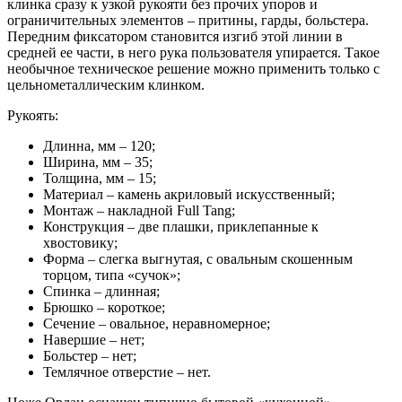
клинка сразу к узкой рукояти без прочих упоров и
ограничительных элементов – притины, гарды, больстера.
Передним фиксатором становится изгиб этой линии в
средней ее части, в него рука пользователя упирается. Такое
необычное техническое решение можно применить только с
цельнометаллическим клинком.
Рукоять:
Длинна, мм – 120;
Ширина, мм – 35;
Толщина, мм – 15;
Материал – камень акриловый искусственный;
Монтаж – накладной Full Tang;
Конструкция – две плашки, приклепанные к
хвостовику;
Форма – слегка выгнутая, с овальным скошенным
торцом, типа «сучок»;
Спинка – длинная;
Брюшко – короткое;
Сечение – овальное, неравномерное;
Навершие – нет;
Больстер – нет;
Темлячное отверстие – нет.