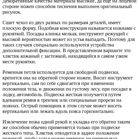
Декоративные качества материала высокие, да еще на лицевой
стороне ножен способом тиснения выполнен оригинальный
рисунок.
Сшит чехол из двух разных по размерам деталей, имеет
плоскую форму. Подобная конструкция называется ножнами с
рукояткой. Посадка клинка мелкая, инструмент режущий с
высокой вероятностью может из устья выпадать. Поэтому для
таких случаев специально используются устройства
дополнительной фиксации. В представленном варианте это
хлястик кожаный с застежкой, находящийся в самом узком
месте рукоятки.
Ременная петля используется для свободной подвески,
крепится она на обратной стороне ножен. Висит инструмент
вертикально, сам по себе сдвигается при изменении
положения тела, и движении по густому лесу, при посадке в
лодку, автомобиль. Подвеска жесткая получается путем
вдевания ремня в тренчик или специальные прорези на
ножнах. Острый помощник в этом случае может висеть
вертикально или лежать вдоль пояса горизонтально.
Извлечение ножа одной рукой и укладка его обратно таким
же способом обычно применяется только при подвеске
жесткого типа. Хлястик отводится в заднее положение
резинкой, чтобы устье ножен ремешок не перекрывал.