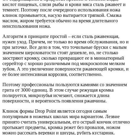
кислот пищевых, слизи рыбы и крови мяса сталь ржавеет и
темнеет. Поэтому после очередного использования ножа
клинок промывается, насухо вытирается тряпкой. Смазка
маслом, жиром требуется обычно на время длительного
неиспользования ножа.
Алгоритм в принципе простой – если сталь ржавеющая,
нужен уход. Причем, не только во время обслуживания, но и
при заточке. Все дело в том, что точильные бруски с малым
значением шероховатости стоят дешевле, но, не столько
заостряют кромку, сколько превращают ее в миниатюрный
серрейтор с хорошо различимым под микроскопом мелким
зубом. А это увеличение поверхности ржавеющей кромки, и
ее более интенсивная коррозия, соответственно.
Поэтому профессионалы пользуются камнями со значением
грита от 3000 единиц. В этом случае режущая кромка
полируется, микрозубья исчезают, снижается длина
поверхности, и вероятность появления ржавчины.
Клинок формы Drop Point является сегодня самым
популярным в ножевых школах мира вариантом. Лезвие
принято считать универсальным, его острый кончик отлично
протыкает предметы, кромка режет без провалов, ножом
можно рассекать веревки и шнуры, рубить кустарник.