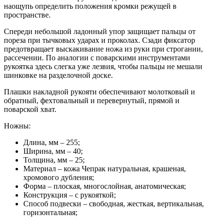
наощупь определить положения кромки режущей в
пространстве.
Спереди небольшой ладонный упор защищает пальцы от
пореза при тычковых ударах и проколах. Сзади фиксатор
предотвращает выскакивание ножа из руки при строгании,
рассечении. По аналогии с поварскими инструментами
рукоятка здесь слегка уже лезвия, чтобы пальцы не мешали
шинковке на разделочной доске.
Плашки накладной рукояти обеспечивают молотковый и
обратный, фехтовальный и перевернутый, прямой и
поварской хват.
Ножны:
Длина, мм – 255;
Ширина, мм – 40;
Толщина, мм – 25;
Материал – кожа Чепрак натуральная, крашеная,
хромового дубления;
Форма – плоская, многослойная, анатомическая;
Конструкция – с рукояткой;
Способ подвески – свободная, жесткая, вертикальная,
горизонтальная;