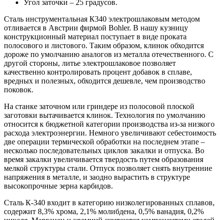
Угол заточки – 25 градусов.
Сталь инструментальная К340 электрошлаковым методом
отливается в Австрии фирмой Bohler. В нашу кузницу
конструкционный материал поступает в виде проката
полосового и листового. Таким образом, клинок обходится
дороже по умолчанию аналогов из металла отечественного. С
другой стороны, литье электрошлаковое позволяет
качественно контролировать процент добавок в сплаве,
вредных и полезных, обходится дешевле, чем производство
поковок.
На станке заточном или гриндере из полосовой плоской
заготовки вытачивается клинок. Технология по умолчанию
относится к бюджетной категории производства из-за низкого
расхода электроэнергии. Немного увеличивают себестоимость
две операции термической обработки на последнем этапе –
несколько последовательных циклов закалки и отпуска. Во
время закалки увеличивается твердость путем образования
мелкой структуры стали. Отпуск позволяет снять внутренние
напряжения в металле, и заодно вырастить в структуре
высокопрочные зерна карбидов.
Сталь К-340 входит в категорию низколегированных сплавов,
содержит 8,3% хрома, 2,1% молибдена, 0,5% ванадия, 0,2%