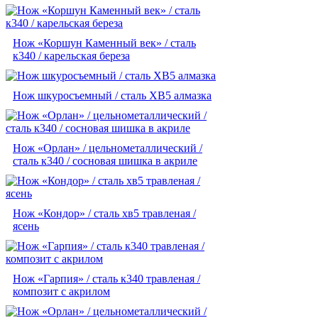
Нож «Коршун Каменный век» / сталь
к340 / карельская береза
Нож шкуросъемный / сталь ХВ5 алмазка
Нож «Орлан» / цельнометаллический /
сталь к340 / сосновая шишка в акриле
Нож «Кондор» / сталь хв5 травленая /
ясень
Нож «Гарпия» / сталь к340 травленая /
композит с акрилом