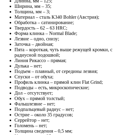
Длинна, мм – 125;
Ширина, мм – 35;
Толщина, мм – 3;
Материал – сталь К340 Bohler (Австрия);
Обработка – сатинирование;
Твердость – 62 – 63 HRC;
Форма клинка – Normal Blade;
Лезвие – одно, снизу;
Заточка – двойная;
Пята – короткая, чуть выше режущей кромки, с
радиусной подошвой;
Линия Рикассо – прямая;
Дулька – нет;
Подъем – плавный, от середины лезвия;
Спуски – от обуха;
Профиль клинка – прямой клин Flat Grind;
Подводы – есть, микроскопические;
Дол – отсутствует;
Обух – прямой толстый;
Фальшлезвие – нет;
Подпальцевый радиус – нет;
Острие – около 35 градусов;
Серрейтор – нет;
Голомень – нет;
Толщина сведения – 0,5 мм;