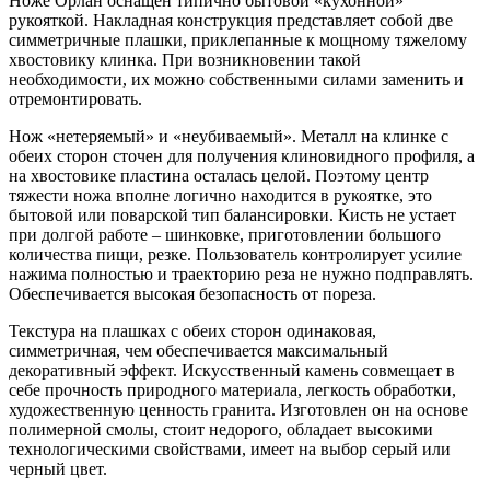
Ноже Орлан оснащен типично бытовой «кухонной»
рукояткой. Накладная конструкция представляет собой две
симметричные плашки, приклепанные к мощному тяжелому
хвостовику клинка. При возникновении такой
необходимости, их можно собственными силами заменить и
отремонтировать.
Нож «нетеряемый» и «неубиваемый». Металл на клинке с
обеих сторон сточен для получения клиновидного профиля, а
на хвостовике пластина осталась целой. Поэтому центр
тяжести ножа вполне логично находится в рукоятке, это
бытовой или поварской тип балансировки. Кисть не устает
при долгой работе – шинковке, приготовлении большого
количества пищи, резке. Пользователь контролирует усилие
нажима полностью и траекторию реза не нужно подправлять.
Обеспечивается высокая безопасность от пореза.
Текстура на плашках с обеих сторон одинаковая,
симметричная, чем обеспечивается максимальный
декоративный эффект. Искусственный камень совмещает в
себе прочность природного материала, легкость обработки,
художественную ценность гранита. Изготовлен он на основе
полимерной смолы, стоит недорого, обладает высокими
технологическими свойствами, имеет на выбор серый или
черный цвет.