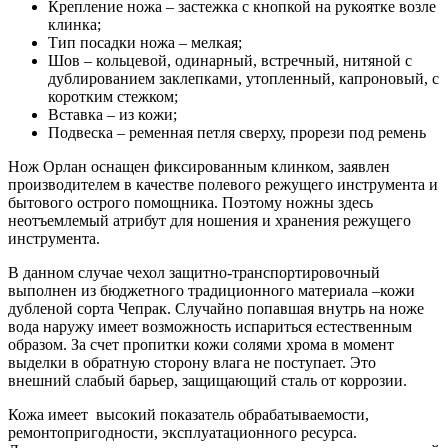
Крепление ножа – застежка с кнопкой на рукоятке возле
клинка;
Тип посадки ножа – мелкая;
Шов – кольцевой, одинарный, встречный, нитяной с
дублированием заклепками, утопленный, капроновый, с
коротким стежком;
Вставка – из кожи;
Подвеска – ременная петля сверху, прорези под ремень
Нож Орлан оснащен фиксированным клинком, заявлен
производителем в качестве полевого режущего инструмента и
бытового острого помощника. Поэтому ножны здесь
неотъемлемый атрибут для ношения и хранения режущего
инструмента.
В данном случае чехол защитно-транспортировочный
выполнен из бюджетного традиционного материала –кожи
дубленой сорта Чепрак. Случайно попавшая внутрь на ноже
вода наружу имеет возможность испариться естественным
образом. За счет пропитки кожи солями хрома в момент
выделки в обратную сторону влага не поступает. Это
внешний слабый барьер, защищающий сталь от коррозии.
Кожа имеет высокий показатель обрабатываемости,
ремонтопригодности, эксплуатационного ресурса.