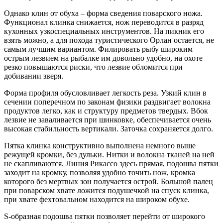
Однако клин от обуха – форма сведения поварского ножа.
Функционал клинка снижается, нож переводится в разряд
кухонных узкоспециальных инструментов. На пикник его
взять можно, а для похода туристического Орлан остается, не
самым лучшим вариантом. Филировать рыбу широким
острым лезвием на рыбалке им довольно удобно, на охоте
резко повышаются риски, что лезвие обломится при
добивании зверя.
Форма профиля обусловливает легкость реза. Узкий клин в
сечении поперечном по законам физики раздвигает волокна
продуктов легко, как и структуру предметов твердых. Вбок
лезвие не заваливается при шинковке, обеспечивается очень
высокая стабильность вертикали. Заточка сохраняется долго.
Пятка клинка конструктивно выполнена немного выше
режущей кромки, без дульки. Нитки и волокна тканей на ней
не скапливаются. Линия Рикассо здесь прямая, подошва пятки
заходит на кромку, позволяя удобно точить нож, кромка
которого без мертвых зон получается острой. Большой палец
при поварском хвате ложится подушечкой на спуск клинка,
при хвате фехтовальном находится на широком обухе.
S-образная подошва пятки позволяет перейти от широкого