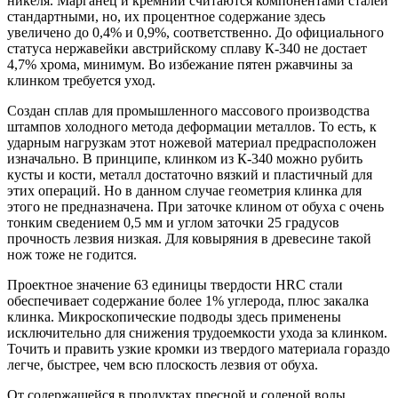
никеля. Марганец и кремний считаются компонентами сталей
стандартными, но, их процентное содержание здесь
увеличено до 0,4% и 0,9%, соответственно. До официального
статуса нержавейки австрийскому сплаву К-340 не достает
4,7% хрома, минимум. Во избежание пятен ржавчины за
клинком требуется уход.
Создан сплав для промышленного массового производства
штампов холодного метода деформации металлов. То есть, к
ударным нагрузкам этот ножевой материал предрасположен
изначально. В принципе, клинком из К-340 можно рубить
кусты и кости, металл достаточно вязкий и пластичный для
этих операций. Но в данном случае геометрия клинка для
этого не предназначена. При заточке клином от обуха с очень
тонким сведением 0,5 мм и углом заточки 25 градусов
прочность лезвия низкая. Для ковыряния в древесине такой
нож тоже не годится.
Проектное значение 63 единицы твердости HRC стали
обеспечивает содержание более 1% углерода, плюс закалка
клинка. Микроскопические подводы здесь применены
исключительно для снижения трудоемкости ухода за клинком.
Точить и править узкие кромки из твердого материала гораздо
легче, быстрее, чем всю плоскость лезвия от обуха.
От содержащейся в продуктах пресной и соленой воды,