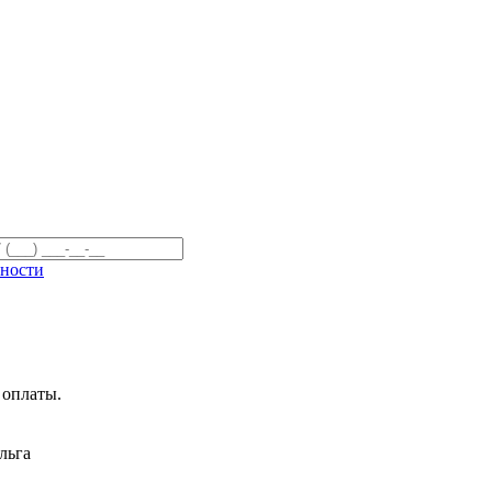
тку файлов Cookies и других пользовательских данных, в соотве
ности
 оплаты.
льга