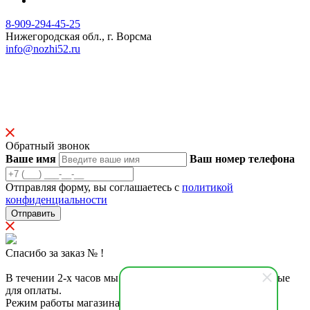
8-909-294-45-25
Нижегородская обл., г. Ворсма
info@nozhi52.ru
© 2023 Ножевая мастерская Ястребова
Продолжая использовать наш сайт, вы даете согласие на
обработку файлов Cookies и других пользовательских данных,
в соответствии с
Политикой конфиденциальности
.
Обратный звонок
Ваше имя
Ваш номер телефона
Отправляя форму, вы соглашаетесь с
политикой
конфиденциальности
Отправить
Спасибо за заказ №
!
В течении 2-х часов мы с Вами свяжемся и вышлем данные
для оплаты.
Режим работы магазина по обработке заказов: